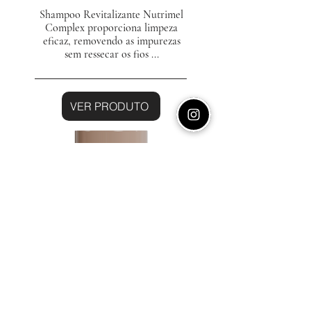
Shampoo Revitalizante Nutrimel
Complex proporciona limpeza
eficaz, removendo as impurezas
sem ressecar os fios ...
VER PRODUTO
Máscara
Revitalizante 300g
A Máscara Revitalizante Nutrimel
Complex é uma máscara capilar
que proporciona nutrição
profunda...