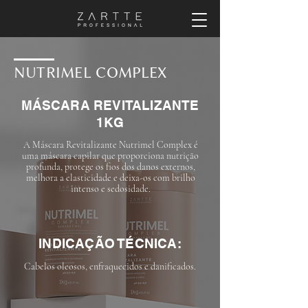
NUTRIMEL COMPLEX
MÁSCARA REVITALIZANTE
1KG
A Máscara Revitalizante Nutrimel Complex é
uma máscara capilar que proporciona nutrição
profunda, protege os fios dos danos externos,
melhora a elasticidade e deixa-os com brilho
intenso e sedosidade.
INDICAÇÃO TÉCNICA:
Cabelos oleosos, enfraquecidos e danificados.