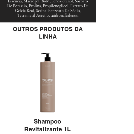
Essência, Macrogol 180M, Fenoxietanol, Sorbato
De Potássio, Prolina, Propilenoglicol, Extrato De
Geleia Real, Serina, Benzoato De Sódio,
Tetrametil Acetiloctaidronaftalenos.
OUTROS PRODUTOS DA
LINHA
Shampoo
Revitalizante 1L