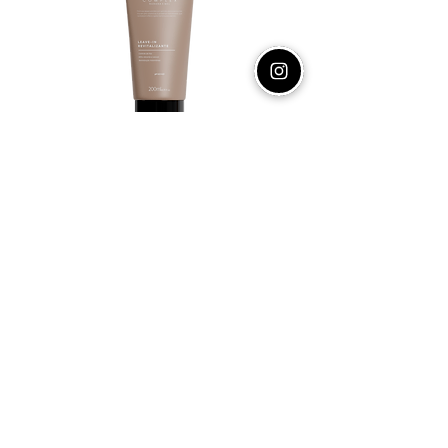
Leave-in Revitalizante
200ml
O Leave-In Revitalizante Nutrimel
Complex é um creme capilar que
oferece nutrição profunda,
controla o frizz ...
VER PRODUTO