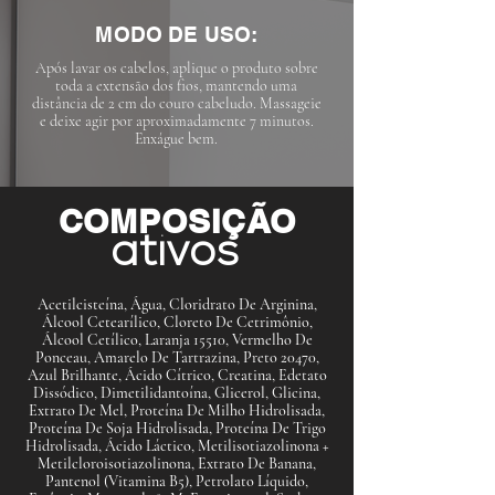
MODO DE USO:
Após lavar os cabelos, aplique o produto sobre
toda a extensão dos fios, mantendo uma
distância de 2 cm do couro cabeludo. Massageie
e deixe agir por aproximadamente 7 minutos.
Enxágue bem.
COMPOSIÇÃO
ativos
Acetilcisteína, Água, Cloridrato De Arginina,
Álcool Cetearílico, Cloreto De Cetrimônio,
Álcool Cetílico, Laranja 15510, Vermelho De
Ponceau, Amarelo De Tartrazina, Preto 20470,
Azul Brilhante, Ácido Cítrico, Creatina, Edetato
Dissódico, Dimetilidantoína, Glicerol, Glicina,
Extrato De Mel, Proteína De Milho Hidrolisada,
Proteína De Soja Hidrolisada, Proteína De Trigo
Hidrolisada, Ácido Láctico, Metilisotiazolinona +
Metilcloroisotiazolinona, Extrato De Banana,
Pantenol (Vitamina B5), Petrolato Líquido,