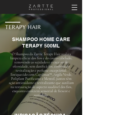
TERAPY HAIR
SHAMPOO HOME CARE
TERAPY 500ML
O Shampoo da Zartte Terapy Hair realiza
limpeza eficaz dos fios e do couro cabeludo,
removendo as sujidades e o excesso de
oleosidade, sem danificá-los, conferindo
revitalização e perfume excepcional.
Enriquecido com Capilmax™, Argila Verde,
Poliplant Purificante e Mentol, juntos têm
ação antioxidante e revitalizante que auxiliam
na restauração do aspecto saudável dos fios,
enquanto conferem sensorial de frescor e
suavidade.