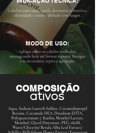
INDICAÇÃO TÉCNICA:
Cabelos com caspa, queda, dermatite seborréica,
oleosidade e couro cabeludo com fungos.
MODO DE USO:
Aplique sobre os cabelos molhados,
massageando bem até formar espuma. Enxágue
e se necessário, repita a aplicação.
COMPOSIÇÃO
ativos
Aqua, Sodium Laureth Sulfate, Cocamidopropyl
Betaine, Cocamide DEA, Disodium EDTA,
Polyquaternium-7, Kaolin, Menthyl Lactate,
Menthol, Glycol Distearate, PEG-180M,
Water/Glycerin/ Betula Alba Leaf Extract/
Achillea Millefolium Flower Extract/ Equisetum