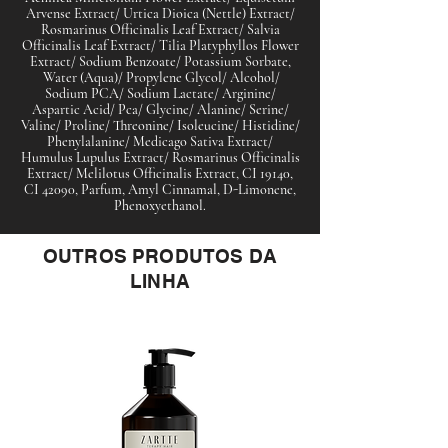
Arvense Extract/ Urtica Dioica (Nettle) Extract/
Rosmarinus Officinalis Leaf Extract/ Salvia
Officinalis Leaf Extract/ Tilia Platyphyllos Flower
Extract/ Sodium Benzoate/ Potassium Sorbate,
Water (Aqua)/ Propylene Glycol/ Alcohol/
Sodium PCA/ Sodium Lactate/ Arginine/
Aspartic Acid/ Pca/ Glycine/ Alanine/ Serine/
Valine/ Proline/ Threonine/ Isoleucine/ Histidine/
Phenylalanine/ Medicago Sativa Extract/
Humulus Lupulus Extract/ Rosmarinus Officinalis
Extract/ Melilotus Officinalis Extract, CI 19140,
CI 42090, Parfum, Amyl Cinnamal, D-Limonene,
Phenoxyethanol.
OUTROS PRODUTOS DA
LINHA