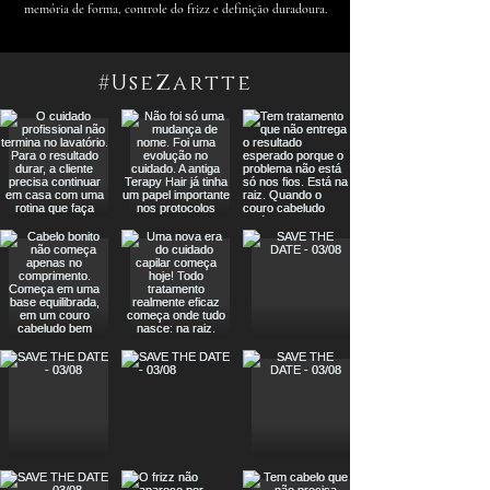
memória de forma, controle do frizz e definição duradoura.
#UseZartte