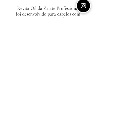
Revita Oil da Zartte Professional
foi desenvolvido para cabelos com
progressiva, este óleo ultraleve
revitaliza sem pesar...
VER PRODUTO
CONFIRA NOSSO PASSO A
PASSO